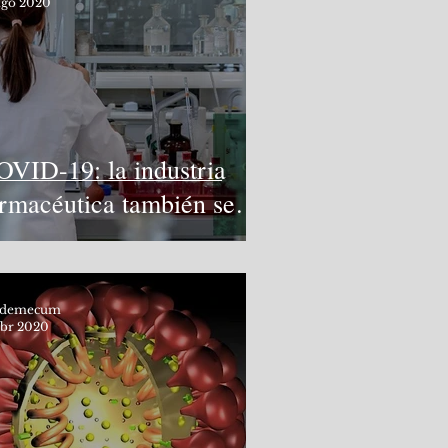
ago 2020
OVID-19: la industria
armacéutica también se
inventa
odemecum
abr 2020