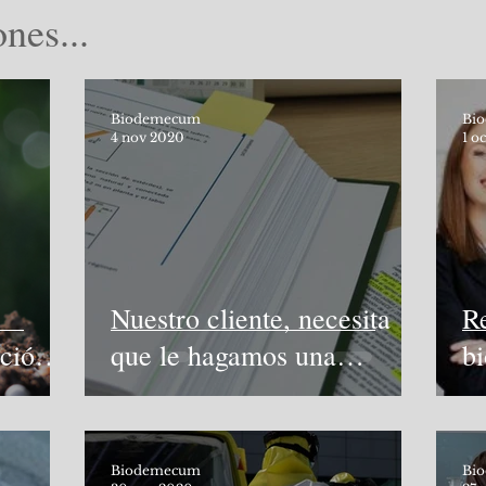
nes...
Biodemecum
Bi
4 nov 2020
1 o
Nuestro cliente, necesita
Re
ción
que le hagamos una
b
olegios
Autorización Ambiental
¿u
.
Integrada, la quiere ya...
Biodemecum
Bi