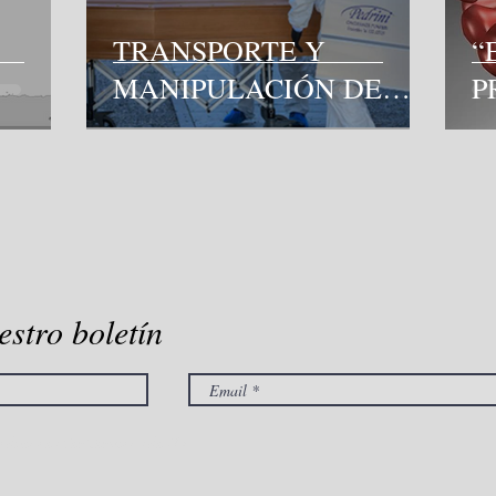
TRANSPORTE Y
“
MANIPULACIÓN DE
P
MO
CADÁVERES:EQUIPOS
T
ARA
DE PROTECCIÓN
INDIVIDUAL (EPIs)
PARA EL COVID19.
estro boletín
ndiciones
Ver Términos de Uso