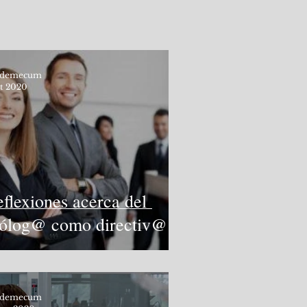
odemecum
ct 2020
flexiones acerca del
iólog@ como directiv@:
topía o realidad?
odemecum