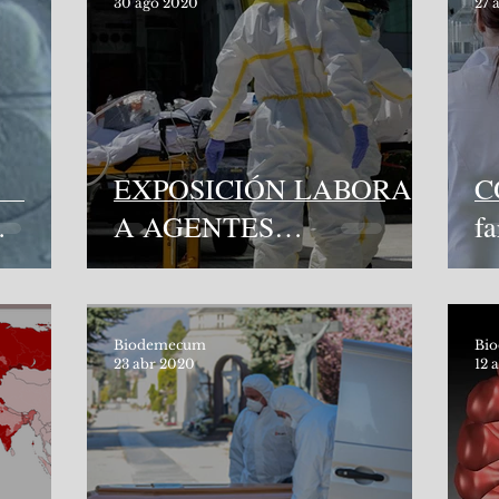
30 ago 2020
27 
EXPOSICIÓN LABORAL
C
A AGENTES
f
BIOLÓGICOS
re
Biodemecum
Bi
23 abr 2020
12 