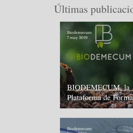
Últimas publicacio
Biodemecum
7 may 2019
BIODEMECUM, la
Plataforma de Forma
común a todos los C
Oficiales de Biólogos
Biodemecum