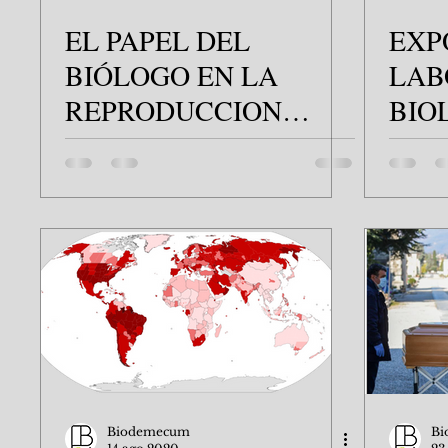
EL PAPEL DEL
EXP
BIÓLOGO EN LA
LAB
REPRODUCCION
BIO
ASISTIDA- EL
EMBRIÓLOGO
Biodemecum
Bi