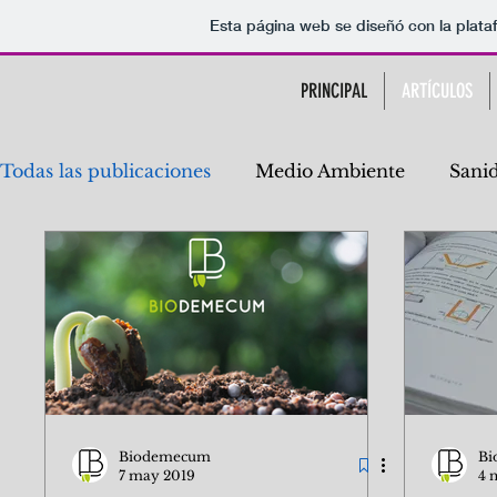
Esta página web se diseñó con la plat
PRINCIPAL
ARTÍCULOS
Todas las publicaciones
Medio Ambiente
Sani
Industria alimentaria
Calidad
Biodemec
Biología Forense
COVID-19
Estrategia e
Biodemecum
Bi
7 may 2019
4 