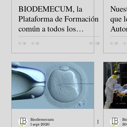
BIODEMECUM, la
Nuest
Plataforma de Formación
que 
común a todos los
Auto
Colegios Oficiales de
Integ
Biólogos.
Biodemecum
Bi
1 sept 2020
30